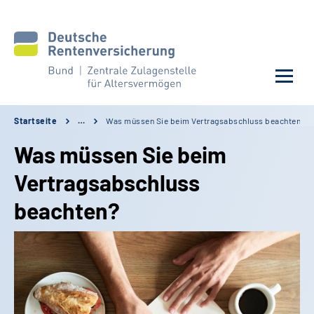
Startseite
…
Was müssen Sie beim Vertragsabschluss beachten?
Aktuelles
Was müssen Sie beim
Lohnt sich Riester?
Vertragsabschluss
beachten?
So geht Riester
Riester optimieren
Service & Auskunft